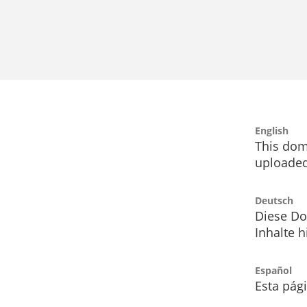
English
This dom
uploaded
Deutsch
Diese Do
Inhalte h
Español
Esta pág