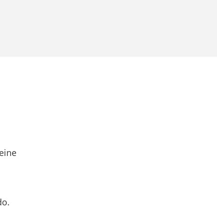
eine
do.